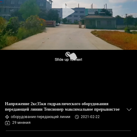
КОНТРОЛЬ
КАЧЕСТВА
СВЯЖИТЕСЬ
С
НАМИ
НОВОСТИ
СЛУЧАИ
Напряжение 2кс35кн гидравлического оборудования
КАРТА
передающей линии Тенсионер максимальное прерывистое
оборудование передающей линии
2021-02-22
САЙТА
29 мнения