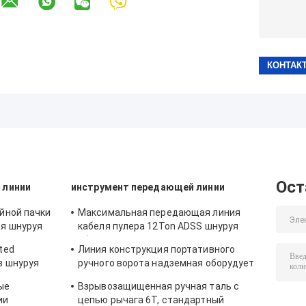
Ост
 линии
инструмент передающей линии
йной пачки
Максимальная передающая линия
ая шнуруя
кабеля пулера 12Ton ADSS шнуруя
оборудование
ted
Линия конструкция портативного
в шнуруя
ручного ворота надземная оборудует
долгосрочную поставку 0.5Т-3Т
ые
Взрывозащищенная ручная таль с
ии
цепью рычага 6Т, стандартный