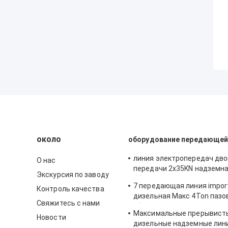
около
оборудование передающей
линия электропередач дво
О нас
передачи 2x35KN надземн
Экскурсия по заводу
оборудование
7 передающая линия impor
Контроль качества
дизельная Макс 4Ton пазо
Свяжитесь с нами
оборудование
Максимальные прерывист
Новости
дизельные надземные лин