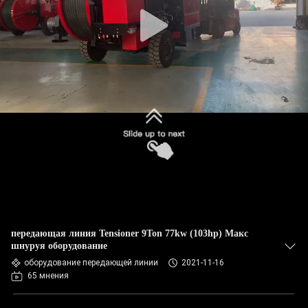
КОНТРОЛЬ
КАЧЕСТВА
СВЯЖИТЕСЬ
С
НАМИ
НОВОСТИ
СЛУЧАИ
передающая линия Tensioner 9Ton 77kw (103hp) Макс
КАРТА
шнуруя оборудование
оборудование передающей линии
2021-11-16
САЙТА
65 мнения