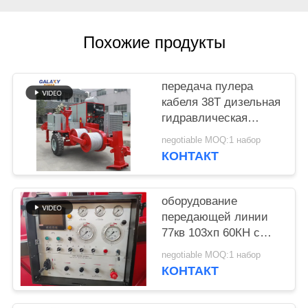
PRIVACY
POLICY
Похожие продукты
передача пулера
кабеля 38T дизельная
гидравлическая
OPGW шнуруя
negotiable MOQ:1 набор
оборудование
КОНТАКТ
оборудование
передающей линии
77кв 103хп 60КН с
номером 7 пазов
negotiable MOQ:1 набор
КОНТАКТ