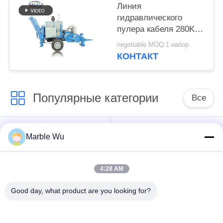
Линия
гидравлического
пулера кабеля 280KN
ADSS надземная
negotiable MOQ:1 набор
шнуруя оборудование
КОНТАКТ
Популярные категории
Все
оборудование
Шнуровать
Marble Wu
передающей линии
оборудование
4:28 AM
линия
электропередач
инструмент
Good day, what product are you looking for?
шнуруя
передающей линии
оборудование