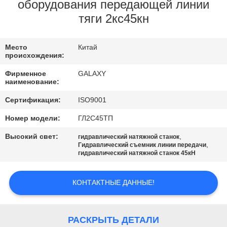
КОНТРОЛЬ
оборудования передающей линии
тяги 2кс45кн
КАЧЕСТВА
Место
Китай
СВЯЖИТЕСЬ
происхождения:
С
Фирменное
GALAXY
наименование:
НАМИ
Сертификация:
ISO9001
НОВОСТИ
Номер модели:
ГЛ2С45ТП
Высокий свет:
,
гидравлический натяжной станок
,
Гидравлический съемник линии передачи
СЛУЧАИ
гидравлический натяжной станок 45кН
КАРТА
КОНТАКТНЫЕ ДАННЫЕ!
САЙТА
РАСКРЫТЬ ДЕТАЛИ