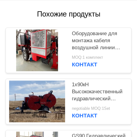
PRIVACY
POLICY
Похожие продукты
Оборудование для
монтажа кабеля
воздушной линии
электропередачи 90
MOQ:1 комплект
кН и рабочий рычаг
КОНТАКТ
Rexroth (Германия)
1x90кН
Высококачественный
гидравлический
тягач-натяжитель для
negotiable MOQ:1Set
кабеля для монтажа
КОНТАКТ
линий
электропередач
GS90 Гидравлический