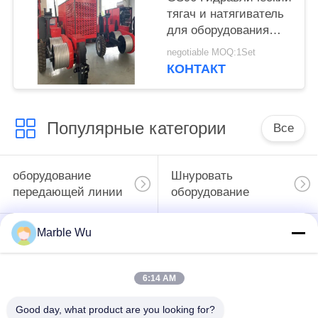
тягач и натягиватель
для оборудования
для натягивания
negotiable MOQ:1Set
воздушных линий
КОНТАКТ
электропередач
Популярные категории
Все
оборудование
Шнуровать
передающей линии
оборудование
Marble Wu
линия
электропередач
инструмент
шнуруя
передающей линии
6:14 AM
оборудование
Good day, what product are you looking for?