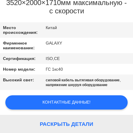
КОНТРОЛЬ
3520×2000×1710мм максимальную -
с скорости
КАЧЕСТВА
Место
Китай
СВЯЖИТЕСЬ
происхождения:
С
Фирменное
GALAXY
наименование:
НАМИ
Сертификация:
ISO,CE
НОВОСТИ
Номер модели:
ГС 1кс40
Высокий свет:
,
силовой кабель вытягивая оборудование
напряжение шнуруя оборудование
СЛУЧАИ
КОНТАКТНЫЕ ДАННЫЕ!
КАРТА
САЙТА
РАСКРЫТЬ ДЕТАЛИ