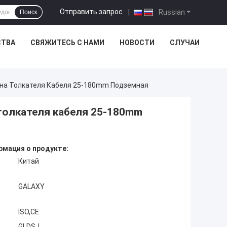
Отправить запрос
|
Russian
Поиск
СТВА
СВЯЖИТЕСЬ С НАМИ
НОВОСТИ
СЛУЧАИ
на Толкателя Кабеля 25-180mm Подземная
толкателя кабеля 25-180mm
мация о продукте:
Китай
GALAXY
ISO,CE
GLDSJ