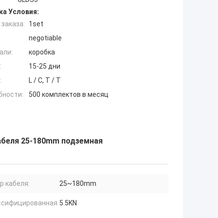
ка Условия:
заказа:
1set
negotiable
али:
коробка
:
15-25 дни
:
L / C, T / T
бности:
500 комплектов в месяц
абеля 25-180mm подземная
 кабеля:
25~180mm
ссифицированная
5.5KN