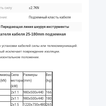
ь силу:
≤2.7KN
ение:
Подземный класть кабеля
,
Передающая линия шнуруя инструменты
кателя кабеля 25-180mm подземная
я установки кабелей силы или телекоммуникаций.
рый исключает повреждение изоляции.
ризонтальном положении.
имающ
Сила
Размеры
Вес
 (kN)
мотора
(mm)
(kg)
(kW)
2x1.1
980x500x440
166
2x1.1
980x500x440
180
2x1.5
1220x730x480
265