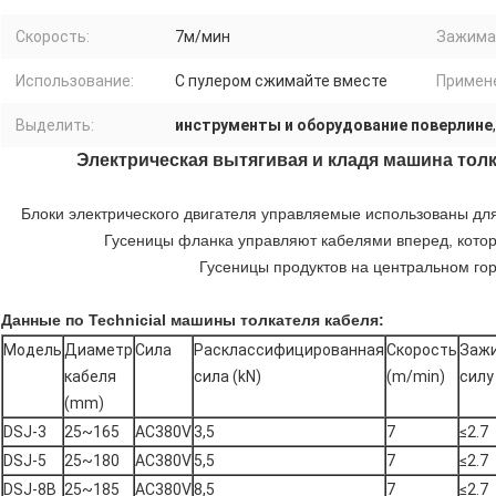
Скорость:
7м/мин
Зажимат
Использование:
С пулером сжимайте вместе
Примен
Выделить:
инструменты и оборудование поверлине
Электрическая вытягивая и кладя машина тол
Блоки электрического двигателя управляемые использованы дл
Гусеницы фланка управляют кабелями вперед, кото
Гусеницы продуктов на центральном го
Данные по Technicial машины толкателя кабеля:
Модель
Диаметр
Сила
Расклассифицированная
Скорость
Заж
кабеля
сила (kN)
(m/min)
силу
(mm)
DSJ-3
25~165
AC380V
3,5
7
≤2.7
DSJ-5
25~180
AC380V
5,5
7
≤2.7
DSJ-8B
25~185
AC380V
8,5
7
≤2.7