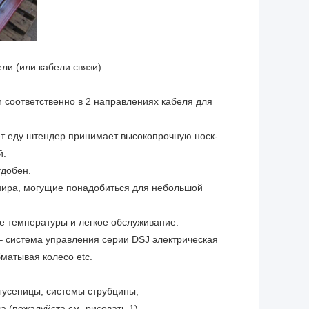
ли (или кабели связи).
 соответственно в 2 направлениях кабеля для
ет еду штендер принимает высокопрочную носк-
й.
удобен.
нира, могущие понадобиться для небольшой
 температуры и легкое обслуживание.
– система управления серии DSJ электрическая
матывая колесо etc.
 гусеницы, системы струбцины,
а (пожалуйста см. рисовать 1).