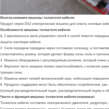
Использования машины толкателя
кабеля:
Продукт серии DSJ электрическая машина для класть силовые кабе
Особенности машины толкателя
кабеля:
1.
2 вертикальных вала управляют силой и силой тяжести передачи
защиты изоляции кабеля.
2. Сила передачи передана через составную гусеницу, и поставля
сопротивляясь резину, которая делает форму силы силы и прочны
3. Машина оборудована с регулируемым роликом, который очень 
4. Верхнюю часть машины можно приспосабливать с колесом шар
тракции силы.
5. Машина имеет низкий механический шум, небольшое повышение
6. Продукты поддержки могут быть обеспечены потребителем, как 
(полный распределительный ящик, распределительный ящик) и об
Части и функция
машины толкателя кабеля
основные:
Толкатель кабеля составлен электрического двигателя, редуктора,
Система ролика проводника, железный каркас, ручка etc. коромысл