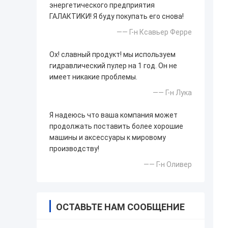
энергетического предприятия
ГАЛАКТИКИ! Я буду покупать его снова!
—— Г-н Ксавьер Ферре
Ох! славный продукт! мы используем
гидравлический пулер на 1 год. Он не
имеет никакие проблемы.
—— Г-н Лука
Я надеюсь что ваша компания может
продолжать поставить более хорошие
машины и аксессуары к мировому
производству!
—— Г-н Оливер
ОСТАВЬТЕ НАМ СООБЩЕНИЕ