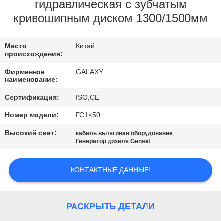
КОНТРОЛЬ
гидравлическая с зубчатым
кривошипным диском 1300/1500мм
КАЧЕСТВА
Место
Китай
СВЯЖИТЕСЬ
происхождения:
С
Фирменное
GALAXY
наименование:
НАМИ
Сертификация:
ISO,CE
НОВОСТИ
Номер модели:
ГС1×50
Высокий свет:
,
кабель вытягивая оборудование
Генератор дизеля Genset
СЛУЧАИ
КОНТАКТНЫЕ ДАННЫЕ!
КАРТА
САЙТА
РАСКРЫТЬ ДЕТАЛИ