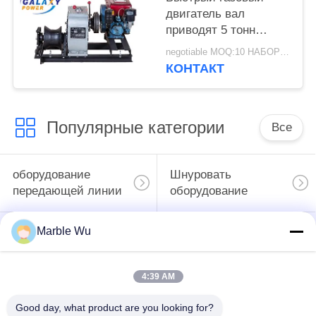
двигатель вал
приводят 5 тонн
бензиновый
negotiable MOQ:10 НАБОРОВ
двигатель приводят
КОНТАКТ
кабельный тягач винт
Популярные категории
Все
оборудование
Шнуровать
передающей линии
оборудование
Marble Wu
линия
электропередач
инструмент
шнуруя
передающей линии
4:39 AM
оборудование
Good day, what product are you looking for?