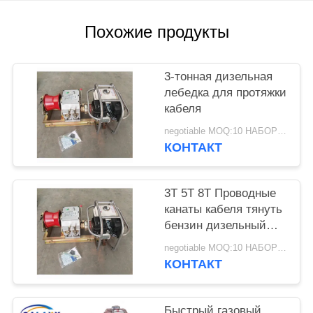
PRIVACY
POLICY
Похожие продукты
3-тонная дизельная
лебедка для протяжки
кабеля
negotiable MOQ:10 НАБОРОВ
КОНТАКТ
3T 5T 8T Проводные
канаты кабеля тянуть
бензин дизельный
электрический
negotiable MOQ:10 НАБОРОВ
двигатель силовая
КОНТАКТ
лебедка
Быстрый газовый